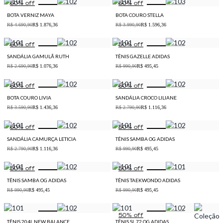
60
% off
60
% off
BOTA VERNIZ MAYA
BOTA COURO STELLA
R$ 4.690,90
R$ 1.876,36
R$ 3.990,90
R$ 1.596,36
60
% off
50
% off
SANDÁLIA GAMULÃ RUTH
TÊNIS GAZELLE ADIDAS
R$ 2.690,90
R$ 1.076,36
R$ 990,90
R$ 495,45
60
% off
60
% off
BOTA COURO LIVIA
SANDÁLIA CROCO LILIANE
R$ 3.590,90
R$ 1.436,36
R$ 2.790,90
R$ 1.116,36
60
% off
50
% off
SANDÁLIA CAMURÇA LETICIA
TÊNIS SAMBA OG ADIDAS
R$ 2.790,90
R$ 1.116,36
R$ 990,90
R$ 495,45
50
% off
50
% off
TÊNIS SAMBA OG ADIDAS
TÊNIS TAEKWONDO ADIDAS
R$ 990,90
R$ 495,45
R$ 990,90
R$ 495,45
50
% off
TÊNIS 204L NEW BALANCE
TÊNIS SL 72 OG ADIDAS