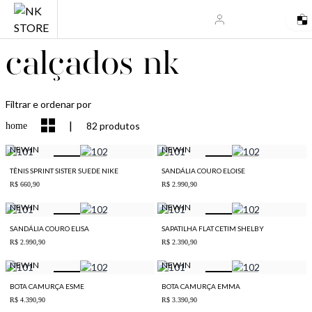
calçados nk
Filtrar e ordenar por
|
82 produtos
home
NEW IN
NEW IN
TÊNIS SPRINT SISTER SUEDE NIKE
SANDÁLIA COURO ELOISE
R$ 660,90
R$ 2.990,90
NEW IN
NEW IN
SANDÁLIA COURO ELISA
SAPATILHA FLAT CETIM SHELBY
R$ 2.990,90
R$ 2.390,90
NEW IN
NEW IN
BOTA CAMURÇA ESME
BOTA CAMURÇA EMMA
R$ 4.390,90
R$ 3.390,90