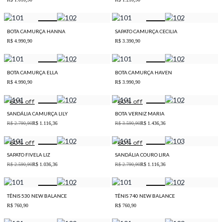
BOTA CAMURÇA HANNA
SAPATO CAMURÇA CECILIA
R$ 4.990,90
R$ 3.390,90
BOTA CAMURÇA ELLA
BOTA CAMURÇA HAVEN
R$ 4.990,90
R$ 3.990,90
60
% off
60
% off
SANDÁLIA CAMURÇA LILY
BOTA VERNIZ MARIA
R$ 2.790,90
R$ 1.116,36
R$ 3.590,90
R$ 1.436,36
60
% off
60
% off
SAPATO FIVELA LIZ
SANDÁLIA COURO LIRA
R$ 2.590,90
R$ 1.036,36
R$ 2.790,90
R$ 1.116,36
TÊNIS 530 NEW BALANCE
TÊNIS 740 NEW BALANCE
R$ 760,90
R$ 760,90