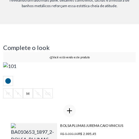
revelando um lado mais punk. detalhes como ilhós, tachas e a mistura de
banhos metálicos reforçam essa estética cheia de atitude.
Complete o look
Você está vendo este produto
PP
P
M
G
GG
BOLSA PLUMAS JUREMA CAIO VINICIUS
R$ 5.990,90
R$ 2.995,45