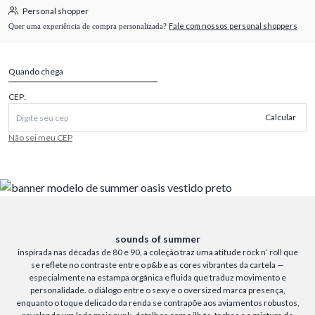
Personal shopper
Fale com nossos personal shoppers
Quer uma experiência de compra personalizada?
Quando chega
CEP:
Calcular
Não sei meu CEP
sounds of summer
inspirada nas décadas de 80 e 90, a coleção traz uma atitude rock n’ roll que
se reflete no contraste entre o p&b e as cores vibrantes da cartela —
especialmente na estampa orgânica e fluida que traduz movimento e
personalidade. o diálogo entre o sexy e o oversized marca presença,
enquanto o toque delicado da renda se contrapõe aos aviamentos robustos,