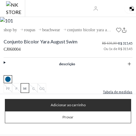
shop by
roupas
beachwear
conjunto bicolor yara august swim
Conjunto Bicolor Yara August Swim
R$ 630,90
•
R$ 315,45
Ou 1x de R$ 315.45
CJ060004
descrição
PP
P
M
G
GG
Tabela de medidas
Adicionar ao carrinho
Provar