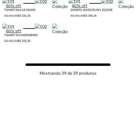
60
% off
60
% off
T-SHIRT SILK LE MANS
SHORTS JEANS RUSH JOLENE
R$ 890,90
R$ 356,36
R$ 990,90
R$ 396,36
60
% off
T-SHIRT THUNDERBIRD
R$ 890,90
R$ 356,36
Mostrando 39 de 39 produtos