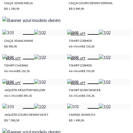
CALÇA JEANS MELIA
CALÇA COURO DENIM VERENA
R$ 1.590,90
R$ 6.990,90
60
% off
CALÇA JEANS ANNIE
T-SHIRT COSMOS
R$ 990,90
R$ 790,00
R$ 316,00
60
% off
60
% off
T-SHIRT CHASING
T-SHIRT COSMOS
R$ 790,90
R$ 316,36
R$ 790,00
R$ 316,00
50
% off
60
% off
JAQUETA MOLETOM WILLOW
T-SHIRT SLOW DANCER
R$ 1.790,90
R$ 895,45
R$ 790,90
R$ 316,36
JAQUETA COURO DENIM VICKY
CAMISA JEANS FLY
R$ 7.990,90
R$ 1.490,90