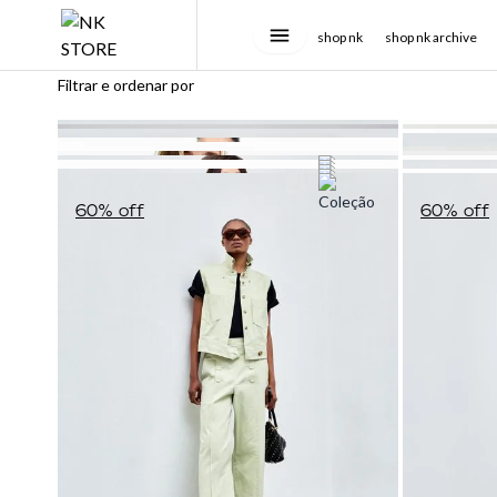
Menu
shop nk
shop nk archive
new in
Filtrar e ordenar por
shop nk
ver tudo
shop curadoria
roupas
ver tudo
shop all
calçados
blazers
marcas internacionais
ver tudo
SALE
60
% off
60
% off
bolsas
60
blusas
botas
% off
60
% off
marcas nacionais
agolde
roupas
ver tudo
nk twist
60
% off
60
% off
60
% off
60
% off
60
% off
60
% off
acessórios
60
camisetas
mocassins
% off
60
% off
coolabs
the attico
aluf
calçados
blazers
sale nk
60
% off
60
% off
nk gypset
50
% off
50
% off
60
% off
60
% off
coleções nk
bodies
sandálias
acessórios
60
% off
sneakers
casablanca
francesca
august swim
bolsas
blusas
botas
60
% off
sale curadoria
nk the coolest
60
% off
60
% off
60
% off
60
% off
60
% off
60
% off
calças
sapatilhas
cintos
nk twist
coperni
melissa + ganni
manos del uruguay
adidas
acessórios
camisetas
sandálias
tops
nk denim
casacos e jaquetas
scarpins
óculos
summer capsule
courrèges
reinaldo lourenço
ava intimates
autry
top
sapatilhas
acessórios
bottoms
summer capsule
jumpsuits e conjuntos
sneakers
ver tudo
nk gypset
darkpark
ver todos
j01
nike
bodies
sneakers
cintos
vestidos e jumpsuits
shop nk archive
saias
ver tudo
nk the coolest
ganni
lo de lui
new balance
calças
ver todos
óculos
casacos e jaquetas
about us
shorts
nk inner light
givenchy
manolita
on
casacos e jaquetas
ver todos
acessórios
personal shoppers
bermudas
nk denim
jacquemus
marina bitu
ver todos
jumpsuits e conjuntos
calçados
quem somos
vestidos
ver tudo
jil sander
totta
bermudas
the founder
ver tudo
jw anderson
victor hugo
saias
stylebook
lacoste
ver todos
shorts
nk timeless
on
vestidos
lojas
patou
ver todos
reports
jardins
rabanne
ipanema
victoria beckham
iguatemi
ver todos
village
riomar
beagá