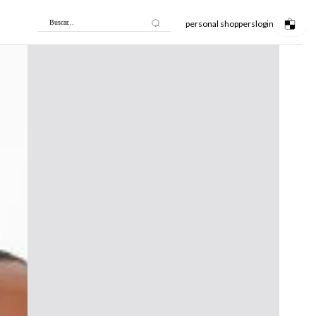
personal shoppers
login
Buscar...