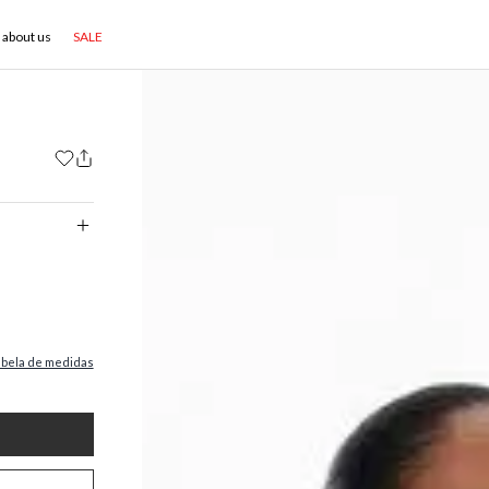
about us
SALE
abela de medidas