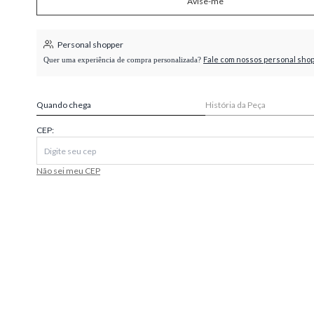
Avise-me
higienópolis
Personal shopper
Fale com nossos personal sho
Quer uma experiência de compra personalizada?
Quando chega
História da Peça
CEP:
Não sei meu CEP