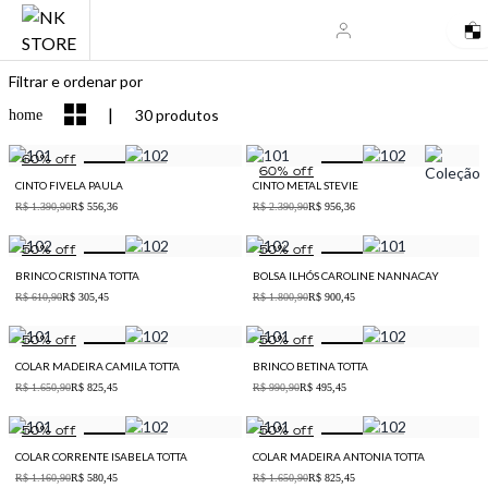
Filtrar e ordenar por
|
30 produtos
home
60
% off
60
% off
CINTO FIVELA PAULA
CINTO METAL STEVIE
R$ 1.390,90
R$ 556,36
R$ 2.390,90
R$ 956,36
50
% off
50
% off
BRINCO CRISTINA TOTTA
BOLSA ILHÓS CAROLINE NANNACAY
R$ 610,90
R$ 305,45
R$ 1.800,90
R$ 900,45
50
% off
50
% off
COLAR MADEIRA CAMILA TOTTA
BRINCO BETINA TOTTA
R$ 1.650,90
R$ 825,45
R$ 990,90
R$ 495,45
50
% off
50
% off
COLAR CORRENTE ISABELA TOTTA
COLAR MADEIRA ANTONIA TOTTA
R$ 1.160,90
R$ 580,45
R$ 1.650,90
R$ 825,45