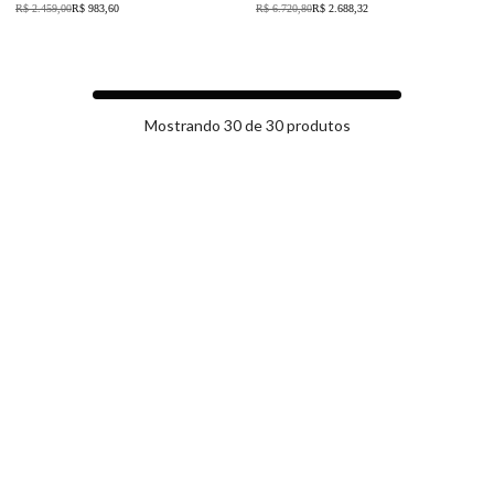
R$ 2.459,00
R$ 983,60
R$ 6.720,80
R$ 2.688,32
Mostrando 30 de 30 produtos