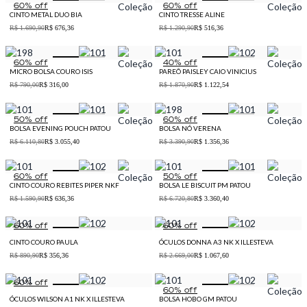
60
% off
60
% off
CINTO METAL DUO BIA
CINTO TRESSE ALINE
R$ 1.690,90
R$ 676,36
R$ 1.290,90
R$ 516,36
60
% off
40
% off
MICRO BOLSA COURO ISIS
PAREÔ PAISLEY CAIO VINICIUS
R$ 790,00
R$ 316,00
R$ 1.870,90
R$ 1.122,54
50
% off
60
% off
BOLSA EVENING POUCH PATOU
BOLSA NÓ VERENA
R$ 6.110,80
R$ 3.055,40
R$ 3.390,90
R$ 1.356,36
60
% off
50
% off
CINTO COURO REBITES PIPER NKF
BOLSA LE BISCUIT PM PATOU
R$ 1.590,90
R$ 636,36
R$ 6.720,80
R$ 3.360,40
60
% off
60
% off
CINTO COURO PAULA
ÓCULOS DONNA A3 NK X ILLESTEVA
R$ 890,90
R$ 356,36
R$ 2.669,00
R$ 1.067,60
60
% off
60
% off
ÓCULOS WILSON A1 NK X ILLESTEVA
BOLSA HOBO GM PATOU