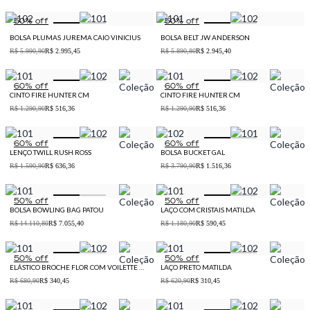
50
% off
50
% off
BOLSA PLUMAS JUREMA CAIO VINICIUS
BOLSA BELT JW ANDERSON
R$ 5.990,90
R$ 2.995,45
R$ 5.890,80
R$ 2.945,40
60
% off
60
% off
CINTO FIRE HUNTER CM
CINTO FIRE HUNTER CM
R$ 1.290,90
R$ 516,36
R$ 1.290,90
R$ 516,36
60
% off
60
% off
LENÇO TWILL RUSH ROSS
BOLSA BUCKET GAL
R$ 1.590,90
R$ 636,36
R$ 3.790,90
R$ 1.516,36
50
% off
50
% off
BOLSA BOWLING BAG PATOU
LAÇO COM CRISTAIS MATILDA
R$ 14.110,80
R$ 7.055,40
R$ 1.180,90
R$ 590,45
50
% off
50
% off
ELÁSTICO BROCHE FLOR COM VOILETTE MATILDA
LAÇO PRETO MATILDA
R$ 680,90
R$ 340,45
R$ 620,90
R$ 310,45