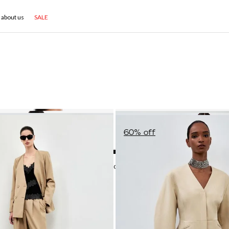
about us
SALE
NEW IN
NEW IN
50
% off
60
% off
Mostrando 16 de 16 produtos