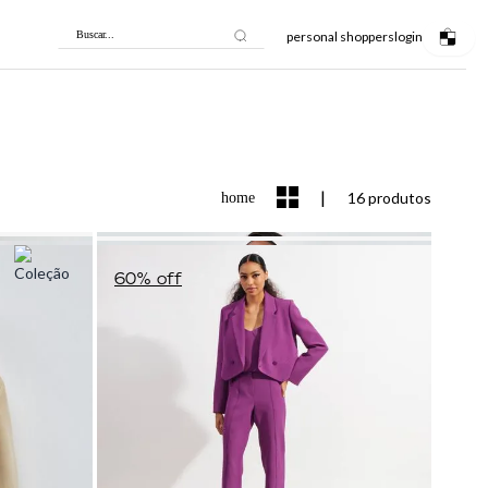
personal shoppers
login
Buscar...
|
16 produtos
home
NEW IN
NEW IN
60
% off