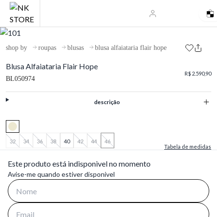
shop by
roupas
blusas
blusa alfaiataria flair hope
Blusa Alfaiataria Flair Hope
R$ 2.590,90
BL050974
descrição
32
34
36
38
40
42
44
46
Tabela de medidas
Este produto está indisponivel no momento
Avise-me quando estiver disponivel