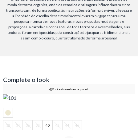
moda de forma orgânica, onde os cenários e paisagens influenciavam e nos
transportavam, de forma poética, às inspirações e à forma de viver. a leveza e
a liberdade de escolha desse movimento levaram nk gypset para uma
pesquisa intensa de novas texturas, novas propostas modelagens e
proporções. a cartela de cor nasceu de tons terrosos e avermelhados, e as
texturas foram enriquecidas pela construção de jacquards tridimensionais
assim como o couro, que foi trabalhado de forma artesanal.
Complete o look
Você está vendo este produto
32
34
36
38
40
42
44
46