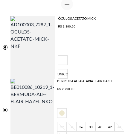
ÓCULOS ACETATO MICK
R$ 1.390,90
UNICO
BERMUDA ALFAIATARIA FLAIR HAZEL
R$ 2.790,90
32
34
36
38
40
42
44