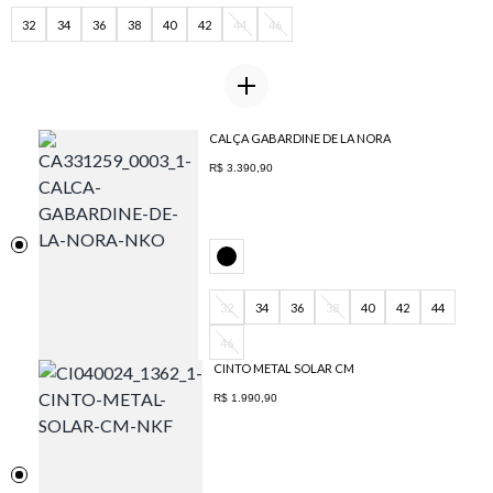
32
34
36
38
40
42
44
46
CALÇA GABARDINE DE LA NORA
R$ 3.390,90
32
34
36
38
40
42
44
46
CINTO METAL SOLAR CM
R$ 1.990,90