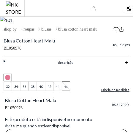
shop by
roupas
blusas
blusa cotton heart malu
Blusa Cotton Heart Malu
R$ 3.190,90
BL050976
descrição
32
34
36
38
40
42
44
46
Tabela de medidas
Blusa Cotton Heart Malu
R$ 3.190,90
BL050976
Este produto está indisponivel no momento
Avise-me quando estiver disponivel