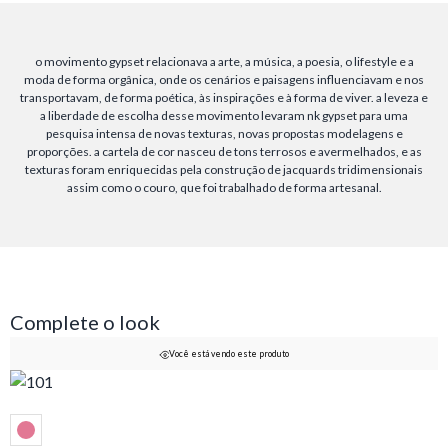
o movimento gypset relacionava a arte, a música, a poesia, o lifestyle e a
moda de forma orgânica, onde os cenários e paisagens influenciavam e nos
transportavam, de forma poética, às inspirações e à forma de viver. a leveza e
a liberdade de escolha desse movimento levaram nk gypset para uma
pesquisa intensa de novas texturas, novas propostas modelagens e
proporções. a cartela de cor nasceu de tons terrosos e avermelhados, e as
texturas foram enriquecidas pela construção de jacquards tridimensionais
assim como o couro, que foi trabalhado de forma artesanal.
Complete o look
Você está vendo este produto