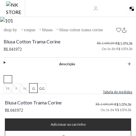
shop by
roupas
blusas
blusa cotton trama corine
Blusa Cotton Trama Corine
R$ 2.690,90
•
R$ 1.076,36
Ou 1x de R$ 1076.36
BL041972
descrição
PP
P
M
G
GG
Tabela de medidas
Blusa Cotton Trama Corine
R$ 2.690,90
•
R$ 1.076,36
Ou 1x de R$ 1076.36
BL041972
Adicionar ao carrinho