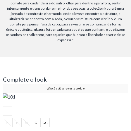
convite para cuidar de si e do outro, olhar para dentro e para fora, sentir
intensamente e transbordar o melhor das pessoas. a coleção nk aura é uma
jornada de contraste e harmonia, onde a leveza encontra a estrutura, a
alfaiataria se encontra com a seda, o couro se mistura com o brilho. é um
convite para pensar fora da caixa, para se vestir e se comunicar de forma
única e autêntica. nk aura foi pensada para aqueles que sonham, e que fazem
os sonhos se realizarem, para aqueles que buscam a liberdade de ser e de se
expressar.
Complete o look
Você está vendo este produto
PP
P
M
G
GG