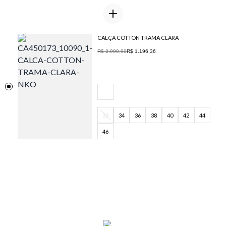
CALÇA COTTON TRAMA CLARA
R$ 2.990,90
R$ 1.196,36
32
34
36
38
40
42
44
46