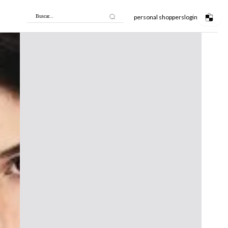
personal shoppers
login
Buscar...