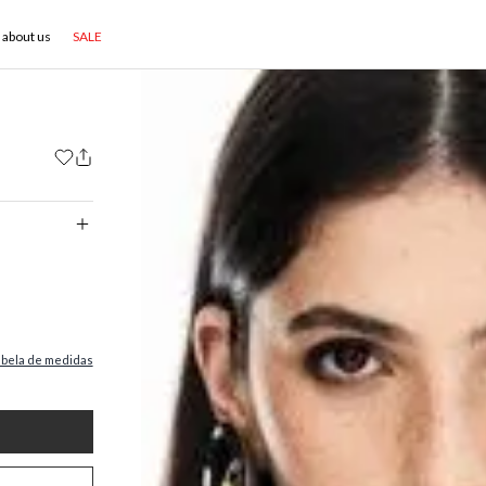
about us
SALE
abela de medidas