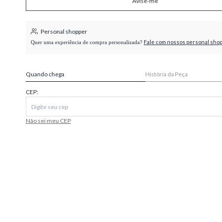
Avise-me
higienópolis
Personal shopper
Fale com nossos personal sho
Quer uma experiência de compra personalizada?
Quando chega
História da Peça
CEP:
Não sei meu CEP