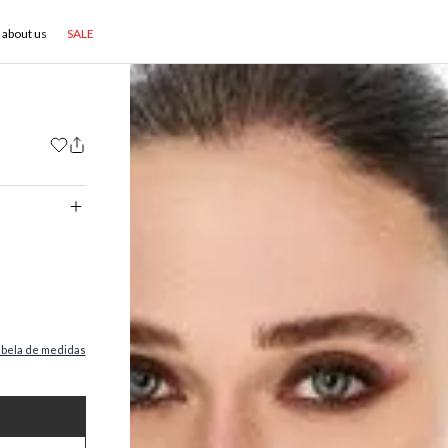
about us
SALE
abela de medidas