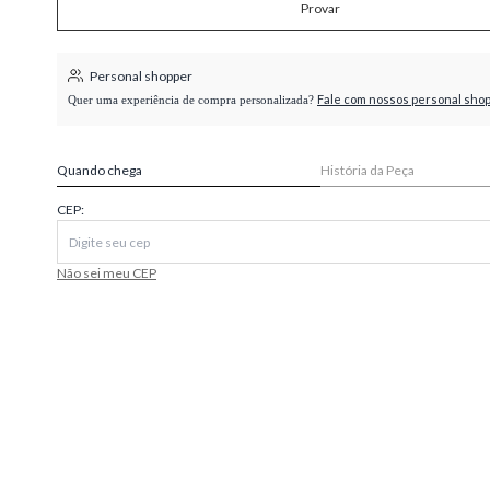
Provar
higienópolis
Personal shopper
Fale com nossos personal sho
Quer uma experiência de compra personalizada?
Quando chega
História da Peça
CEP:
Não sei meu CEP