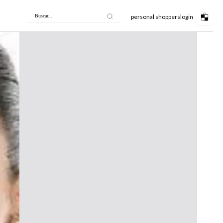
personal shoppers
login
Buscar...