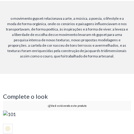
o movimento gypset relacionava a arte, a música, a poesia, o lifestyle e a
moda de forma orgânica, onde os cenários e paisagens influenciavam e nos
transportavam, de forma poética, às inspirações e à forma de viver. a leveza e
a liberdade de escolha desse movimento levaram nk gypset para uma
pesquisa intensa de novas texturas, novas propostas modelagens e
proporções. a cartela de cor nasceu de tons terrosos e avermelhados, e as
texturas foram enriquecidas pela construção de jacquards tridimensionais
assim como o couro, que foi trabalhado de forma artesanal.
Complete o look
Você está vendo este produto