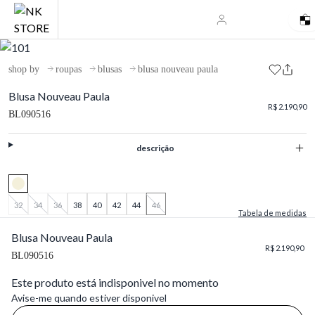
shop by
roupas
blusas
blusa nouveau paula
Blusa Nouveau Paula
R$ 2.190,90
BL090516
descrição
32
34
36
38
40
42
44
46
Tabela de medidas
Blusa Nouveau Paula
R$ 2.190,90
BL090516
Este produto está indisponivel no momento
Avise-me quando estiver disponivel