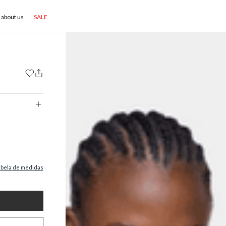
about us
SALE
abela de medidas