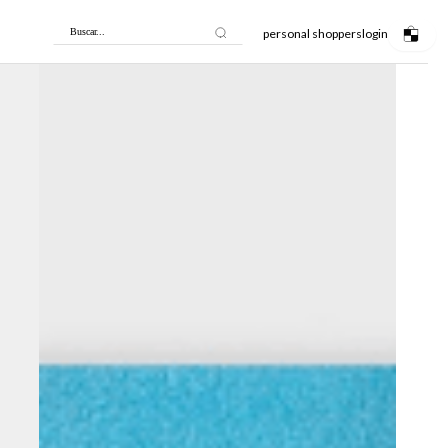
personal shoppers
login
Buscar...