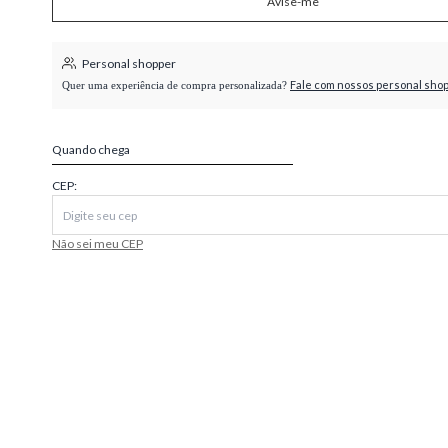
Avise-me
higienópolis
Personal shopper
Fale com nossos personal sho
Quer uma experiência de compra personalizada?
Quando chega
CEP:
Não sei meu CEP