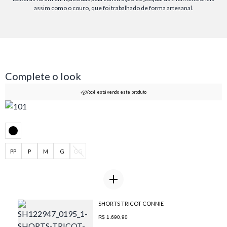
assim como o couro, que foi trabalhado de forma artesanal.
Complete o look
Você está vendo este produto
PP
P
M
G
GG
SHORTS TRICOT CONNIE
R$ 1.690,90