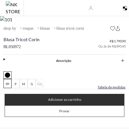
shop by
roupas
blusas
blusa tricot corin
Blusa Tricot Corin
R$ 1.790,90
Ou 2x de R$ 895.45
BL050972
descrição
PP
P
M
G
GG
Tabela de medidas
Adicionar ao carrinho
Provar