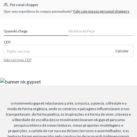
Personal shopper
Fale com nossos personal shoppers
Quer uma experiência de compra personalizada?
Quando chega
História da Peça
CEP:
Calcular
Não sei meu CEP
o movimento gypset relacionava a arte, a música, a poesia, o lifestyle e a
moda de forma orgânica, onde os cenários e paisagens influenciavam e nos
transportavam, de forma poética, às inspirações e à forma de viver. a leveza e
a liberdade de escolha desse movimento levaram nk gypset para uma
pesquisa intensa de novas texturas, novas propostas modelagens e
proporções. a cartela de cor nasceu de tons terrosos e avermelhados, e as
texturas foram enriquecidas pela construção de jacquards tridimensionais