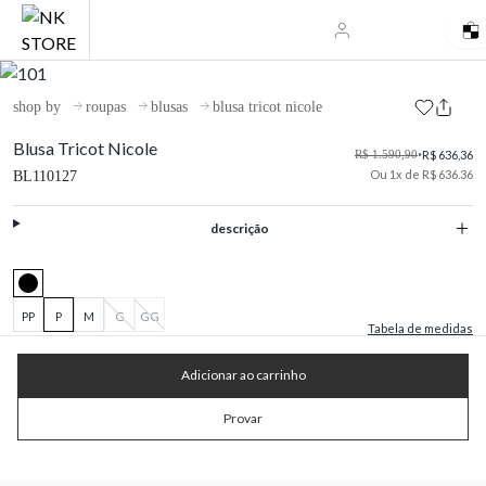
shop by
roupas
blusas
blusa tricot nicole
Blusa Tricot Nicole
R$ 1.590,90
•
R$ 636,36
Ou 1x de R$ 636.36
BL110127
descrição
PP
P
M
G
GG
Tabela de medidas
Adicionar ao carrinho
Provar