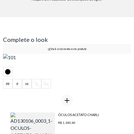
Complete o look
Você está vendo este produto
PP
P
M
G
GG
ÓCULOS ACETATO CHARLI
R$ 1.390,90