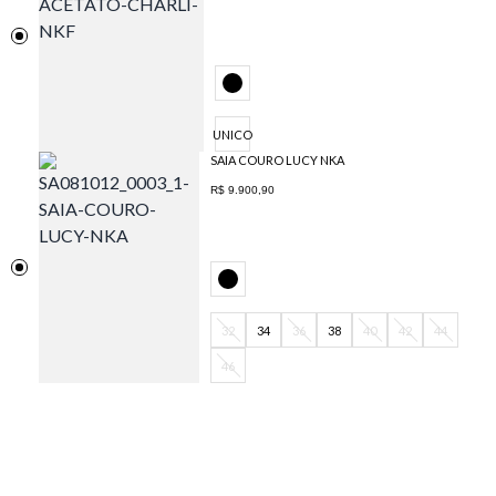
UNICO
SAIA COURO LUCY NKA
R$ 9.900,90
32
34
36
38
40
42
44
46