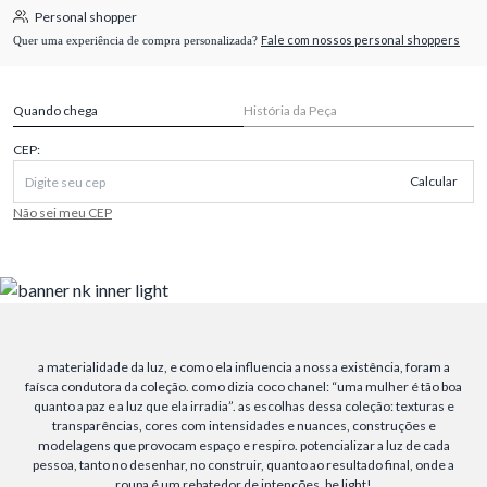
Personal shopper
Fale com nossos personal shoppers
Quer uma experiência de compra personalizada?
Quando chega
História da Peça
CEP:
Calcular
Não sei meu CEP
a materialidade da luz, e como ela influencia a nossa existência, foram a
faísca condutora da coleção. como dizia coco chanel: “uma mulher é tão boa
quanto a paz e a luz que ela irradia”. as escolhas dessa coleção: texturas e
transparências, cores com intensidades e nuances, construções e
modelagens que provocam espaço e respiro. potencializar a luz de cada
pessoa, tanto no desenhar, no construir, quanto ao resultado final, onde a
roupa é um rebatedor de intenções. be light!