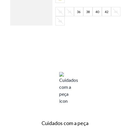
32
34
36
38
40
42
44
46
Cuidados com a peça