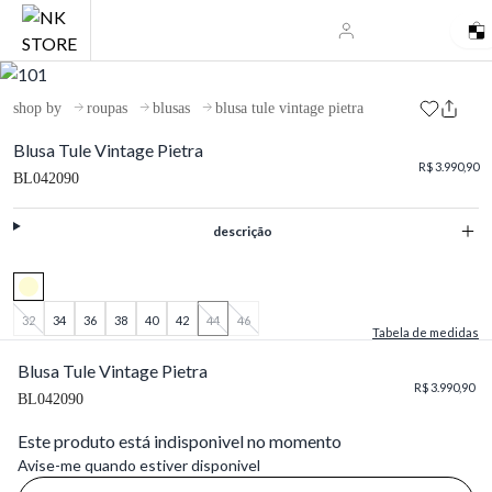
shop by
roupas
blusas
blusa tule vintage pietra
Blusa Tule Vintage Pietra
R$ 3.990,90
BL042090
descrição
32
34
36
38
40
42
44
46
Tabela de medidas
Blusa Tule Vintage Pietra
R$ 3.990,90
BL042090
Este produto está indisponivel no momento
Avise-me quando estiver disponivel