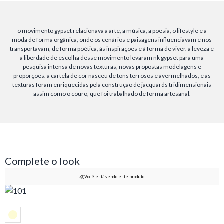
o movimento gypset relacionava a arte, a música, a poesia, o lifestyle e a
moda de forma orgânica, onde os cenários e paisagens influenciavam e nos
transportavam, de forma poética, às inspirações e à forma de viver. a leveza e
a liberdade de escolha desse movimento levaram nk gypset para uma
pesquisa intensa de novas texturas, novas propostas modelagens e
proporções. a cartela de cor nasceu de tons terrosos e avermelhados, e as
texturas foram enriquecidas pela construção de jacquards tridimensionais
assim como o couro, que foi trabalhado de forma artesanal.
Complete o look
Você está vendo este produto