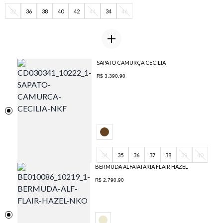
32
36
38
40
42
44
34
46
SAPATO CAMURÇA CECILIA
R$ 3.390,90
34
35
36
37
38
39
40
BERMUDA ALFAIATARIA FLAIR HAZEL
R$ 2.790,90