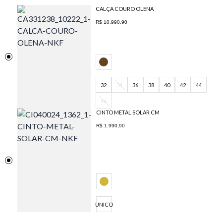
CALÇA COURO OLENA
R$ 10.990,90
32
34
36
38
40
42
44
46
CINTO METAL SOLAR CM
R$ 1.990,90
UNICO