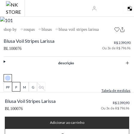
shop by
roupas
blusas
blusa voil stripes larissa
Blusa Voil Stripes Larissa
R$ 2.390,90
Ou 3x de R$ 796.96
BL100076
descrição
PP
P
M
G
GG
Tabela de medidas
Blusa Voil Stripes Larissa
R$ 2.390,90
Ou 3x de R$ 796.96
BL100076
Adicionar ao carrinho