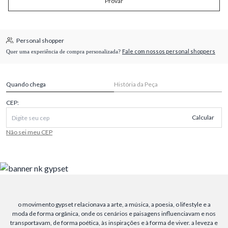
Provar
Personal shopper
Fale com nossos personal shoppers
Quer uma experiência de compra personalizada?
Quando chega
História da Peça
CEP:
Calcular
Não sei meu CEP
o movimento gypset relacionava a arte, a música, a poesia, o lifestyle e a
moda de forma orgânica, onde os cenários e paisagens influenciavam e nos
transportavam, de forma poética, às inspirações e à forma de viver. a leveza e