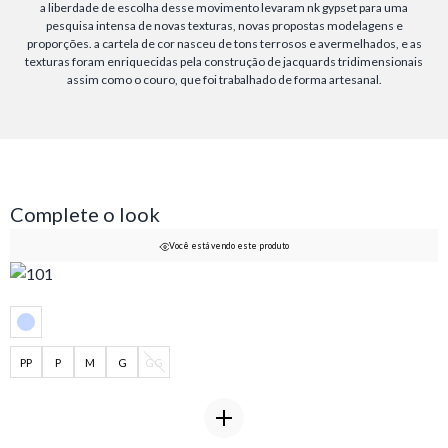
a liberdade de escolha desse movimento levaram nk gypset para uma
pesquisa intensa de novas texturas, novas propostas modelagens e
proporções. a cartela de cor nasceu de tons terrosos e avermelhados, e as
texturas foram enriquecidas pela construção de jacquards tridimensionais
assim como o couro, que foi trabalhado de forma artesanal.
Complete o look
Você está vendo este produto
PP
P
M
G
GG