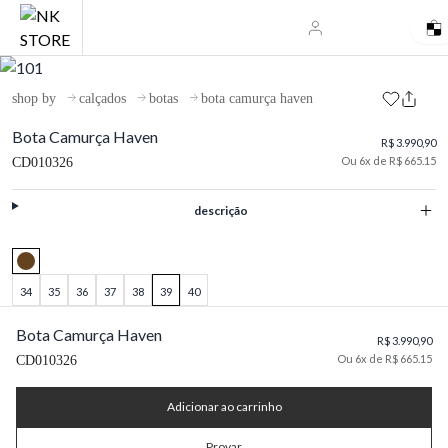
shop by
calçados
botas
bota camurça haven
Bota Camurça Haven
R$ 3.990,90
Ou 6x de R$ 665.15
CD010326
descrição
34
35
36
37
38
39
40
Bota Camurça Haven
R$ 3.990,90
Ou 6x de R$ 665.15
CD010326
Adicionar ao carrinho
Provar