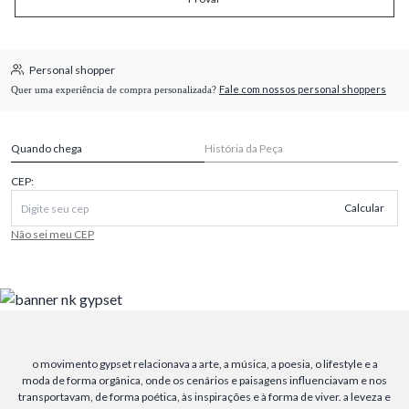
Personal shopper
Fale com nossos personal shoppers
Quer uma experiência de compra personalizada?
Quando chega
História da Peça
CEP:
Calcular
Não sei meu CEP
o movimento gypset relacionava a arte, a música, a poesia, o lifestyle e a
moda de forma orgânica, onde os cenários e paisagens influenciavam e nos
transportavam, de forma poética, às inspirações e à forma de viver. a leveza e