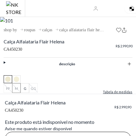
shop by
roupas
calças
calça alfaiataria flair helena
Calça Alfaiataria Flair Helena
R$ 2.990,90
CA450230
descrição
PP
M
G
GG
Tabela de medidas
Calça Alfaiataria Flair Helena
R$ 2.990,90
CA450230
Este produto está indisponivel no momento
Avise-me quando estiver disponivel