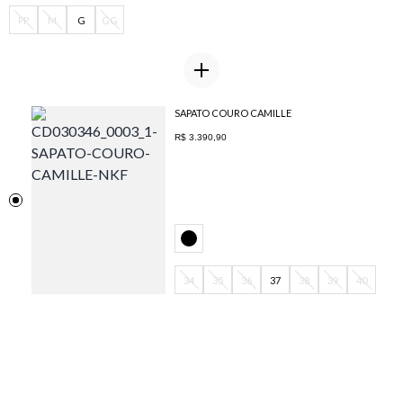
PP
M
G
GG
SAPATO COURO CAMILLE
R$ 3.390,90
34
35
36
37
38
39
40