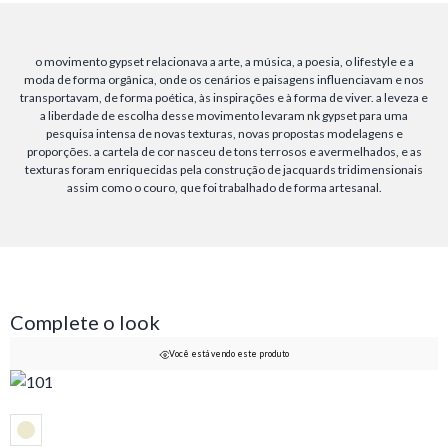
o movimento gypset relacionava a arte, a música, a poesia, o lifestyle e a
moda de forma orgânica, onde os cenários e paisagens influenciavam e nos
transportavam, de forma poética, às inspirações e à forma de viver. a leveza e
a liberdade de escolha desse movimento levaram nk gypset para uma
pesquisa intensa de novas texturas, novas propostas modelagens e
proporções. a cartela de cor nasceu de tons terrosos e avermelhados, e as
texturas foram enriquecidas pela construção de jacquards tridimensionais
assim como o couro, que foi trabalhado de forma artesanal.
Complete o look
Você está vendo este produto