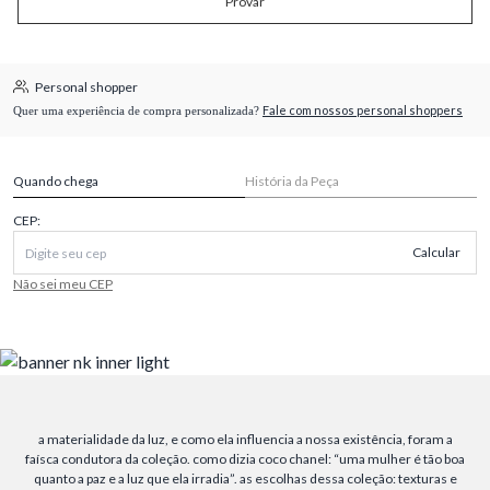
Provar
Personal shopper
Fale com nossos personal shoppers
Quer uma experiência de compra personalizada?
Quando chega
História da Peça
CEP:
Calcular
Não sei meu CEP
a materialidade da luz, e como ela influencia a nossa existência, foram a
faísca condutora da coleção. como dizia coco chanel: “uma mulher é tão boa
quanto a paz e a luz que ela irradia”. as escolhas dessa coleção: texturas e