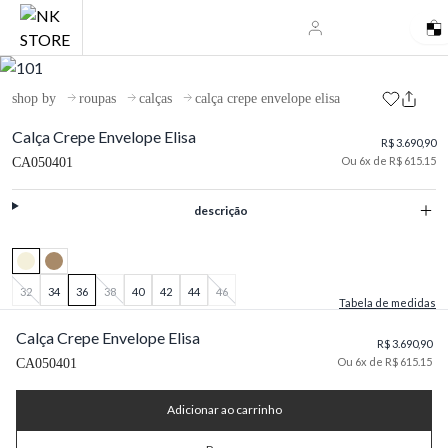
shop by
roupas
calças
calça crepe envelope elisa
Calça Crepe Envelope Elisa
R$ 3.690,90
Ou 6x de R$ 615.15
CA050401
descrição
32
34
36
38
40
42
44
46
Tabela de medidas
Calça Crepe Envelope Elisa
R$ 3.690,90
Ou 6x de R$ 615.15
CA050401
Adicionar ao carrinho