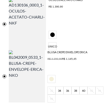
R$ 1.390,90
UNICO
BLUSA CREPE ENVELOPE ERICA
R$ 2.290,90
R$ 1.145,45
32
34
36
38
40
42
44
46