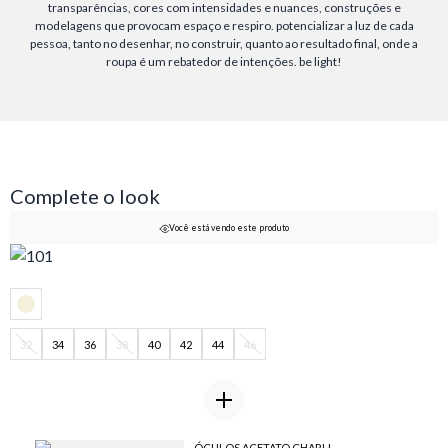
transparências, cores com intensidades e nuances, construções e
modelagens que provocam espaço e respiro. potencializar a luz de cada
pessoa, tanto no desenhar, no construir, quanto ao resultado final, onde a
roupa é um rebatedor de intenções. be light!
Complete o look
Você está vendo este produto
32
34
36
38
40
42
44
46
ÓCULOS ACETATO CHARLI