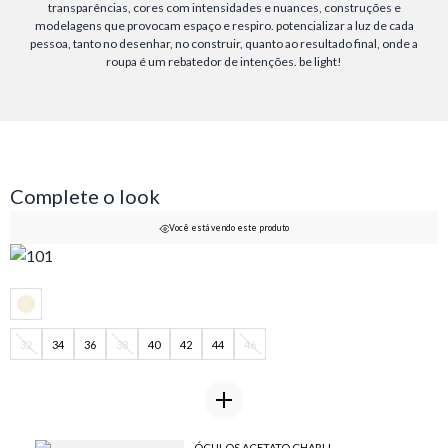
transparências, cores com intensidades e nuances, construções e
modelagens que provocam espaço e respiro. potencializar a luz de cada
pessoa, tanto no desenhar, no construir, quanto ao resultado final, onde a
roupa é um rebatedor de intenções. be light!
Complete o look
Você está vendo este produto
32
34
36
38
40
42
44
46
ÓCULOS ACETATO CHARLI