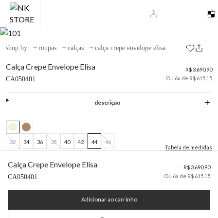
shop by
roupas
calças
calça crepe envelope elisa
Calça Crepe Envelope Elisa
R$ 3.690,90
Ou 6x de R$ 615.15
CA050401
descrição
32
34
36
38
40
42
44
46
Tabela de medidas
Calça Crepe Envelope Elisa
R$ 3.690,90
Ou 6x de R$ 615.15
CA050401
Adicionar ao carrinho