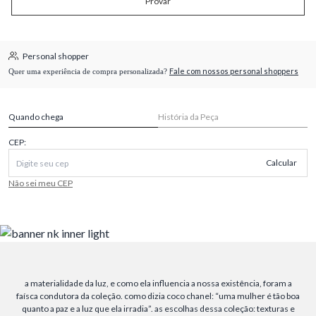
Provar
Personal shopper
Fale com nossos personal shoppers
Quer uma experiência de compra personalizada?
Quando chega
História da Peça
CEP:
Calcular
Não sei meu CEP
a materialidade da luz, e como ela influencia a nossa existência, foram a
faísca condutora da coleção. como dizia coco chanel: “uma mulher é tão boa
quanto a paz e a luz que ela irradia”. as escolhas dessa coleção: texturas e