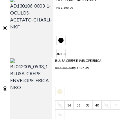
R$ 1.390,90
UNICO
BLUSA CREPE ENVELOPE ERICA
R$ 2.290,90
R$ 1.145,45
32
34
36
38
40
42
44
46