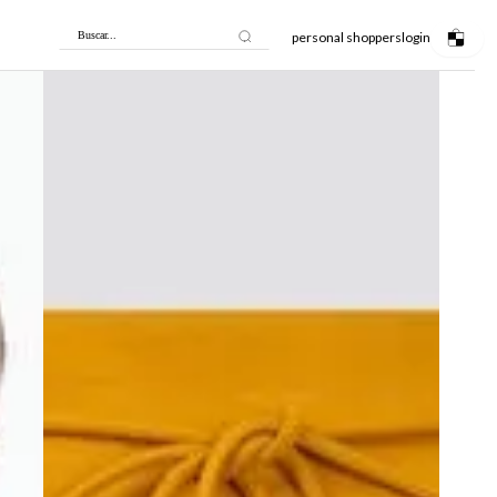
personal shoppers
login
Buscar...