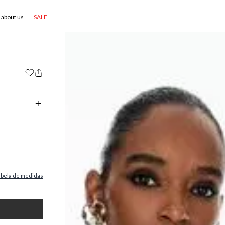
about us
SALE
abela de medidas