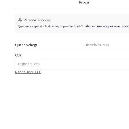
Provar
higienópolis
Personal shopper
Fale com nossos personal sho
Quer uma experiência de compra personalizada?
Quando chega
História da Peça
CEP:
Não sei meu CEP