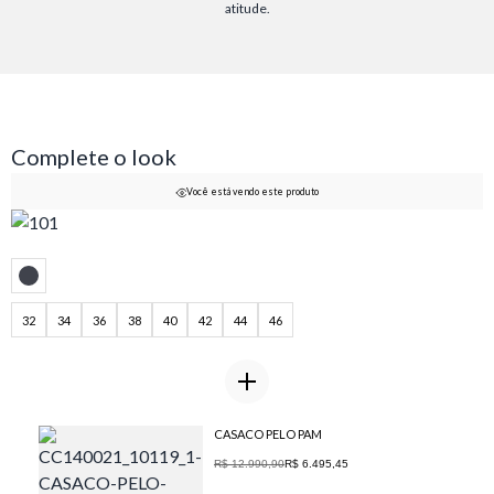
atitude.
Complete o look
Você está vendo este produto
32
34
36
38
40
42
44
46
CASACO PELO PAM
R$ 12.990,90
R$ 6.495,45