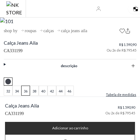
shop by
roupas
calças
calça jeans aila
Calça Jeans Aila
R$ 1.590,90
Ou 2x de R$ 795.45
CA331199
descrição
32
34
36
38
40
42
44
46
Tabela de medidas
Calça Jeans Aila
R$ 1.590,90
Ou 2x de R$ 795.45
CA331199
Adicionar ao carrinho