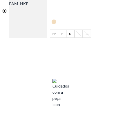
PP
P
M
G
GG