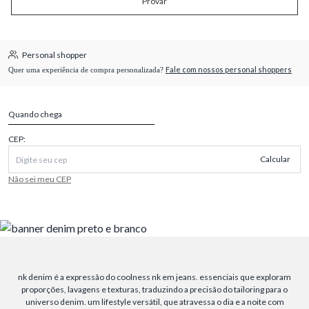
Provar
Personal shopper
Fale com nossos personal shoppers
Quer uma experiência de compra personalizada?
Quando chega
CEP:
Calcular
Não sei meu CEP
nk denim é a expressão do coolness nk em jeans. essenciais que exploram
proporções, lavagens e texturas, traduzindo a precisão do tailoring para o
universo denim. um lifestyle versátil, que atravessa o dia e a noite com