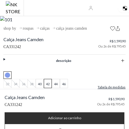
shop by
roupas
calças
calça jeans camden
Calça Jeans Camden
R$ 1.590,90
Ou 2x de R$ 795.45
CA331242
descrição
32
34
36
38
40
42
44
46
Tabela de medidas
Calça Jeans Camden
R$ 1.590,90
Ou 2x de R$ 795.45
CA331242
Adicionar ao carrinho