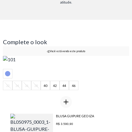
atitude.
Complete o look
Você está vendo este produto
32
34
36
38
40
42
44
46
BLUSA GUIPURE GEO IZA
R$ 3.590,90