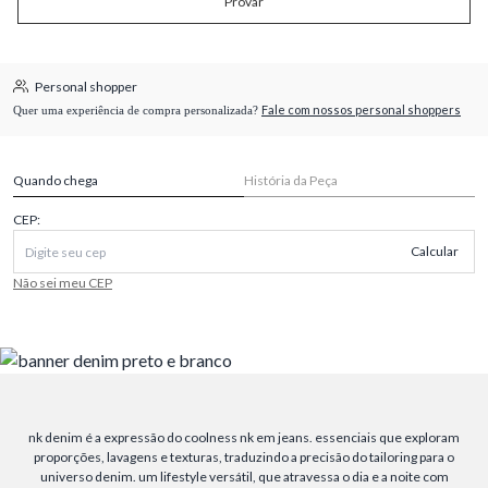
Provar
Personal shopper
Fale com nossos personal shoppers
Quer uma experiência de compra personalizada?
Quando chega
História da Peça
CEP:
Calcular
Não sei meu CEP
nk denim é a expressão do coolness nk em jeans. essenciais que exploram
proporções, lavagens e texturas, traduzindo a precisão do tailoring para o
universo denim. um lifestyle versátil, que atravessa o dia e a noite com