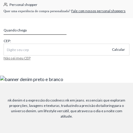
Personal shopper
Fale com nossos personal shoppers
Quer uma experiência de compra personalizada?
Quando chega
CEP:
Calcular
Não sei meu CEP
nk denim é a expressão do coolness nk em jeans. essenciais que exploram
proporções, lavagens e texturas, traduzindo a precisão do tailoring para o
universo denim. um lifestyle versátil, que atravessa o dia e a noite com
atitude.