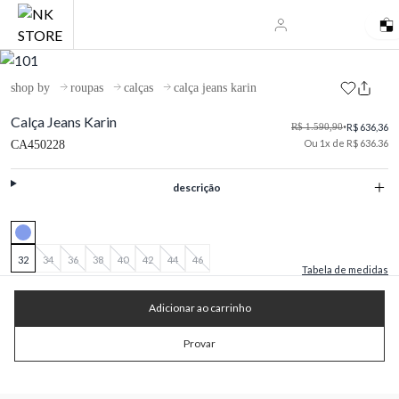
shop by
roupas
calças
calça jeans karin
Calça Jeans Karin
R$ 1.590,90
•
R$ 636,36
Ou 1x de R$ 636.36
CA450228
descrição
32
34
36
38
40
42
44
46
Tabela de medidas
Adicionar ao carrinho
Provar