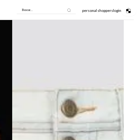
personal shoppers
login
Buscar...