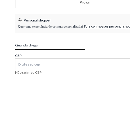
Provar
higienópolis
Personal shopper
Fale com nossos personal sho
Quer uma experiência de compra personalizada?
Quando chega
CEP:
Não sei meu CEP