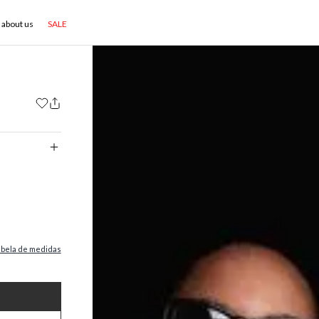
about us
SALE
abela de medidas