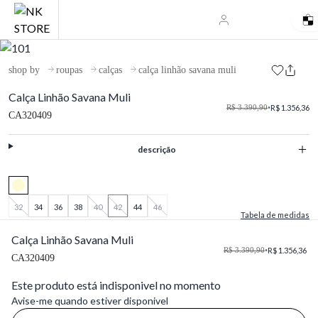
shop by
roupas
calças
calça linhão savana muli
Calça Linhão Savana Muli
R$ 3.390,90
•
R$ 1.356,36
CA320409
descrição
32
34
36
38
40
42
44
46
Tabela de medidas
Calça Linhão Savana Muli
R$ 3.390,90
•
R$ 1.356,36
CA320409
Este produto está indisponivel no momento
Avise-me quando estiver disponivel