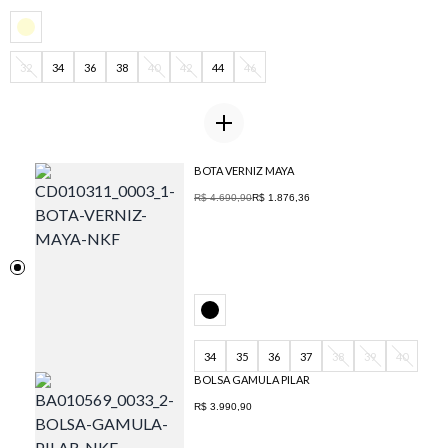
32
34
36
38
40
42
44
46
BOTA VERNIZ MAYA
R$ 4.690,90
R$ 1.876,36
34
35
36
37
38
39
40
BOLSA GAMULA PILAR
R$ 3.990,90