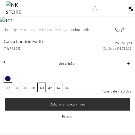
shop by
roupas
calças
calça london faith
Calça London Faith
R$ 3.590,90
Ou 5x de R$ 718.18
CA331261
descrição
32
34
36
38
40
42
44
46
Tabela de medidas
Adicionar ao carrinho
Provar