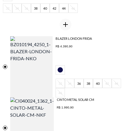
32
34
36
38
40
42
44
46
BLAZER LONDON FRIDA
R$ 4.390,90
32
34
36
38
40
42
44
46
CINTO METAL SOLAR CM
R$ 1.990,90