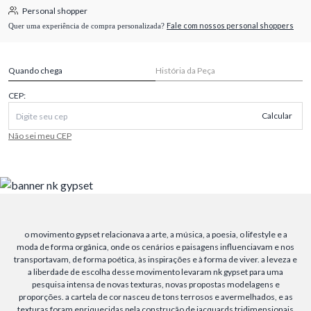
Personal shopper
Fale com nossos personal shoppers
Quer uma experiência de compra personalizada?
Quando chega
História da Peça
CEP:
Calcular
Não sei meu CEP
o movimento gypset relacionava a arte, a música, a poesia, o lifestyle e a
moda de forma orgânica, onde os cenários e paisagens influenciavam e nos
transportavam, de forma poética, às inspirações e à forma de viver. a leveza e
a liberdade de escolha desse movimento levaram nk gypset para uma
pesquisa intensa de novas texturas, novas propostas modelagens e
proporções. a cartela de cor nasceu de tons terrosos e avermelhados, e as
texturas foram enriquecidas pela construção de jacquards tridimensionais