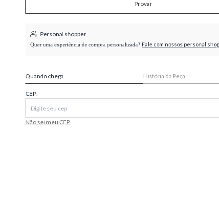
Provar
higienópolis
Personal shopper
Fale com nossos personal sho
Quer uma experiência de compra personalizada?
Quando chega
História da Peça
CEP:
Não sei meu CEP