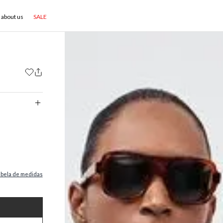
about us
SALE
abela de medidas