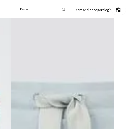
personal shoppers
login
Buscar...