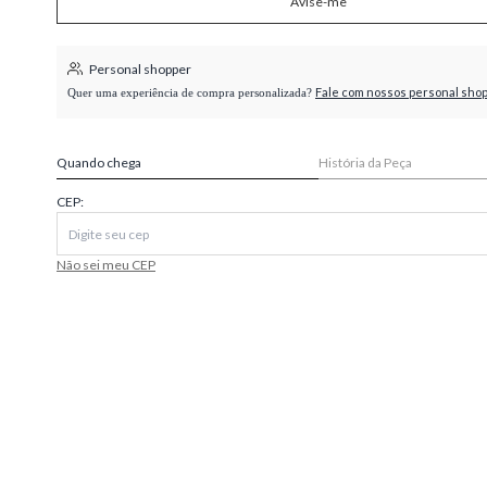
Avise-me
higienópolis
Personal shopper
Fale com nossos personal sho
Quer uma experiência de compra personalizada?
Quando chega
História da Peça
CEP:
Não sei meu CEP