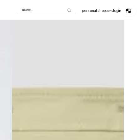
personal shoppers
login
Buscar...