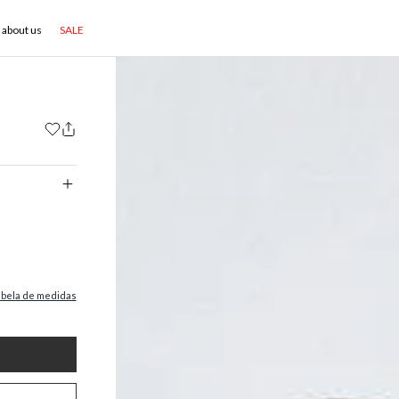
about us
SALE
abela de medidas