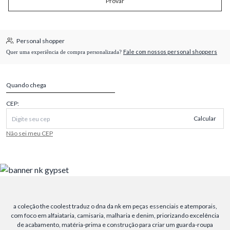
Provar
Personal shopper
Fale com nossos personal shoppers
Quer uma experiência de compra personalizada?
Quando chega
CEP:
Calcular
Não sei meu CEP
a coleção the coolest traduz o dna da nk em peças essenciais e atemporais,
com foco em alfaiataria, camisaria, malharia e denim, priorizando excelência
de acabamento, matéria-prima e construção para criar um guarda-roupa