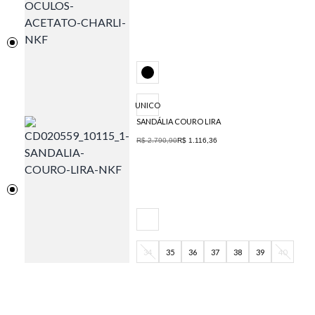
UNICO
SANDÁLIA COURO LIRA
R$ 2.790,90
R$ 1.116,36
34
35
36
37
38
39
40