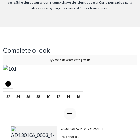
versátil e duradouro, com itens-chave de identidade própria pensados para
atravessar gerações com estética clean e cool.
Complete o look
Você está vendo este produto
32
34
36
38
40
42
44
46
ÓCULOS ACETATO CHARLI
R$ 1.390,90