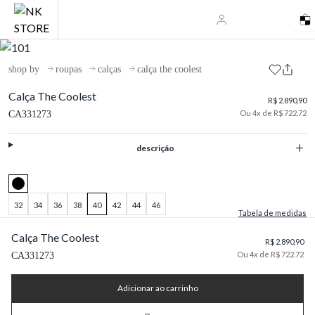
shop by
roupas
calças
calça the coolest
Calça The Coolest
R$ 2.890,90
Ou 4x de R$ 722.72
CA331273
descrição
32
34
36
38
40
42
44
46
Tabela de medidas
Calça The Coolest
R$ 2.890,90
Ou 4x de R$ 722.72
CA331273
Adicionar ao carrinho