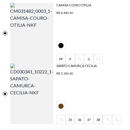
CAMISA COURO OTILIA
R$ 8.990,90
PP
P
M
G
GG
SAPATO CAMURÇA CECILIA
R$ 3.390,90
34
35
36
37
38
39
40