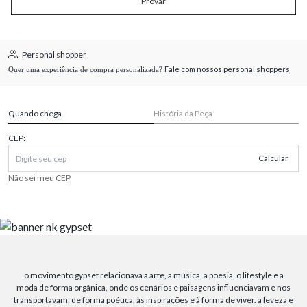
Provar
Personal shopper
Fale com nossos personal shoppers
Quer uma experiência de compra personalizada?
Quando chega
História da Peça
CEP:
Calcular
Não sei meu CEP
o movimento gypset relacionava a arte, a música, a poesia, o lifestyle e a
moda de forma orgânica, onde os cenários e paisagens influenciavam e nos
transportavam, de forma poética, às inspirações e à forma de viver. a leveza e