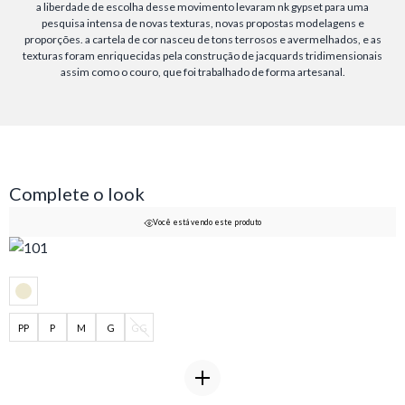
a liberdade de escolha desse movimento levaram nk gypset para uma
pesquisa intensa de novas texturas, novas propostas modelagens e
proporções. a cartela de cor nasceu de tons terrosos e avermelhados, e as
texturas foram enriquecidas pela construção de jacquards tridimensionais
assim como o couro, que foi trabalhado de forma artesanal.
Complete o look
Você está vendo este produto
PP
P
M
G
GG