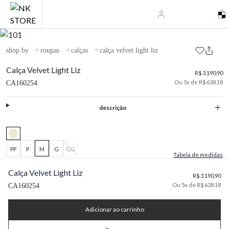
shop by
roupas
calças
calça velvet light liz
Calça Velvet Light Liz
R$ 3.190,90
Ou 5x de R$ 638.18
CA160254
descrição
PP
P
M
G
GG
Tabela de medidas
Calça Velvet Light Liz
R$ 3.190,90
Ou 5x de R$ 638.18
CA160254
Adicionar ao carrinho