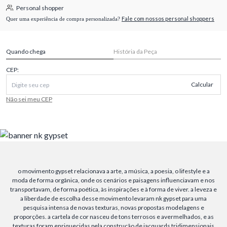
Personal shopper
Fale com nossos personal shoppers
Quer uma experiência de compra personalizada?
Quando chega
História da Peça
CEP:
Calcular
Não sei meu CEP
o movimento gypset relacionava a arte, a música, a poesia, o lifestyle e a
moda de forma orgânica, onde os cenários e paisagens influenciavam e nos
transportavam, de forma poética, às inspirações e à forma de viver. a leveza e
a liberdade de escolha desse movimento levaram nk gypset para uma
pesquisa intensa de novas texturas, novas propostas modelagens e
proporções. a cartela de cor nasceu de tons terrosos e avermelhados, e as
texturas foram enriquecidas pela construção de jacquards tridimensionais