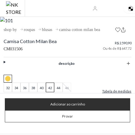
shop by
roupas
blusas
camisa cotton milan bea
Camisa Cotton Milan Bea
R$ 2.590,90
Ou 4x de R$ 647.72
CM031506
descrição
32
34
36
38
40
42
44
46
Tabela de medidas
Adicionar ao carrinho
Provar