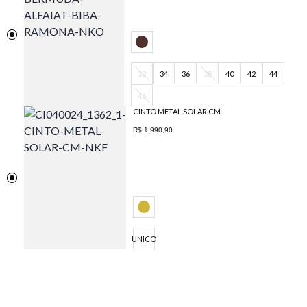
32
34
36
38
40
42
44
46
CINTO METAL SOLAR CM
R$ 1.990,90
UNICO