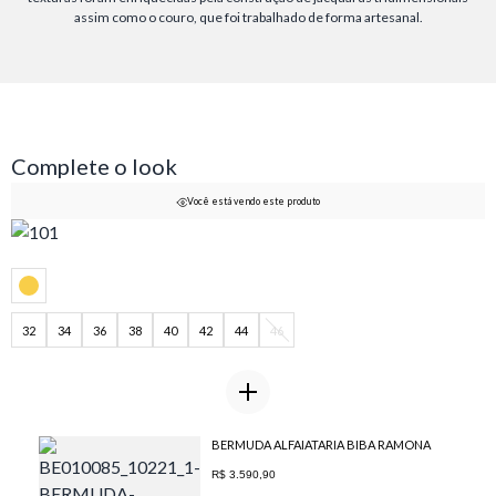
assim como o couro, que foi trabalhado de forma artesanal.
Complete o look
Você está vendo este produto
32
34
36
38
40
42
44
46
BERMUDA ALFAIATARIA BIBA RAMONA
R$ 3.590,90