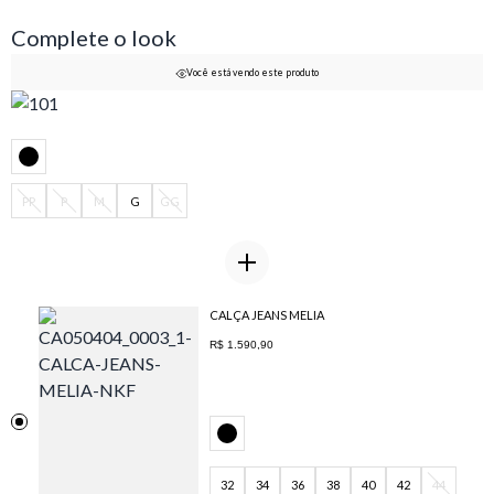
Complete o look
Você está vendo este produto
PP
P
M
G
GG
CALÇA JEANS MELIA
R$ 1.590,90
32
34
36
38
40
42
44