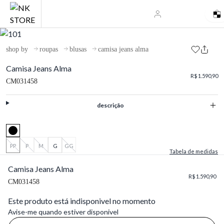
shop by
roupas
blusas
camisa jeans alma
Camisa Jeans Alma
R$ 1.590,90
CM031458
descrição
PP
P
M
G
GG
Tabela de medidas
Camisa Jeans Alma
R$ 1.590,90
CM031458
Este produto está indisponivel no momento
Avise-me quando estiver disponivel