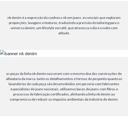
nk denim é a expressão do coolness nk em jeans. essenciais que exploram
proporções, lavagens e texturas, traduzindo a precisão do tailoring para o
universo denim. um lifestyle versátil, que atravessa o dia e a noite com
atitude.
as peças da linha nk denim nasceram com o mesmo dna das construções de
alfaiataria da marca. tanto os detalhamentos e formas de pesponto quanto as
lavanderias de cada peça são desenvolvidos em parceria com fabricantes
especialistas de jeans nacionais. utilizamos bases de jeans com fibras e
processos de fabricação certificados, alinhando a linha nk denim ao
compromisso de reduzir os impactos ambientais da indústria de denim.