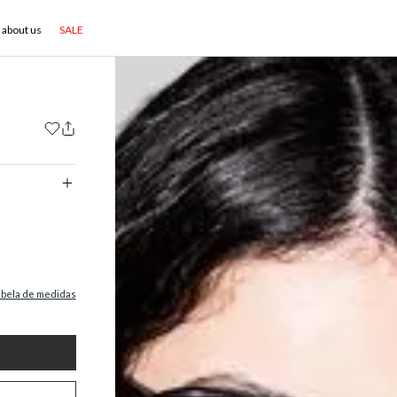
about us
SALE
abela de medidas