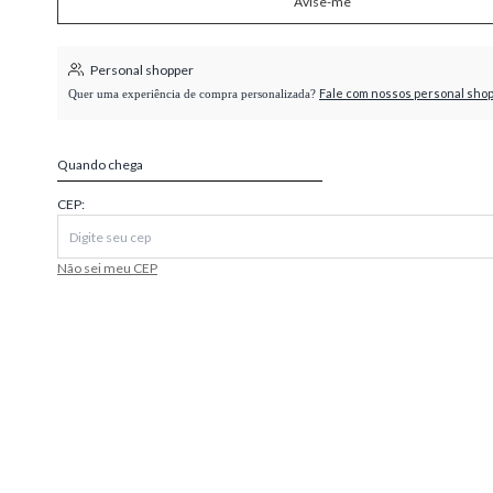
Avise-me
higienópolis
Personal shopper
Fale com nossos personal sho
Quer uma experiência de compra personalizada?
Quando chega
CEP:
Não sei meu CEP