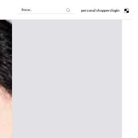
personal shoppers
login
Buscar...