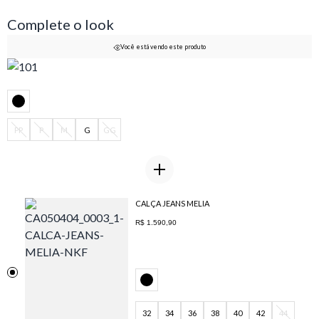
Complete o look
Você está vendo este produto
PP
P
M
G
GG
CALÇA JEANS MELIA
R$ 1.590,90
32
34
36
38
40
42
44