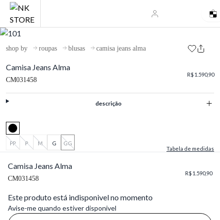
shop by
roupas
blusas
camisa jeans alma
Camisa Jeans Alma
R$ 1.590,90
CM031458
descrição
PP
P
M
G
GG
Tabela de medidas
Camisa Jeans Alma
R$ 1.590,90
CM031458
Este produto está indisponivel no momento
Avise-me quando estiver disponivel