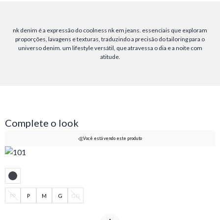
nk denim é a expressão do coolness nk em jeans. essenciais que exploram
proporções, lavagens e texturas, traduzindo a precisão do tailoring para o
universo denim. um lifestyle versátil, que atravessa o dia e a noite com
atitude.
Complete o look
Você está vendo este produto
PP
P
M
G
GG