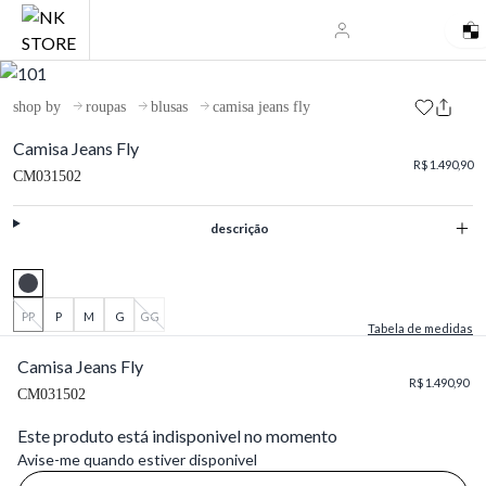
shop by
roupas
blusas
camisa jeans fly
Camisa Jeans Fly
R$ 1.490,90
CM031502
descrição
PP
P
M
G
GG
Tabela de medidas
Camisa Jeans Fly
R$ 1.490,90
CM031502
Este produto está indisponivel no momento
Avise-me quando estiver disponivel