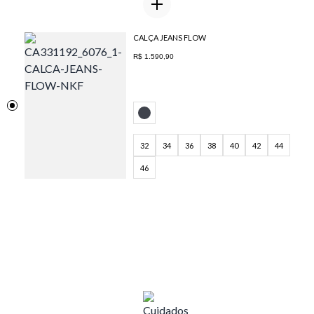
CALÇA JEANS FLOW
R$ 1.590,90
32
34
36
38
40
42
44
46