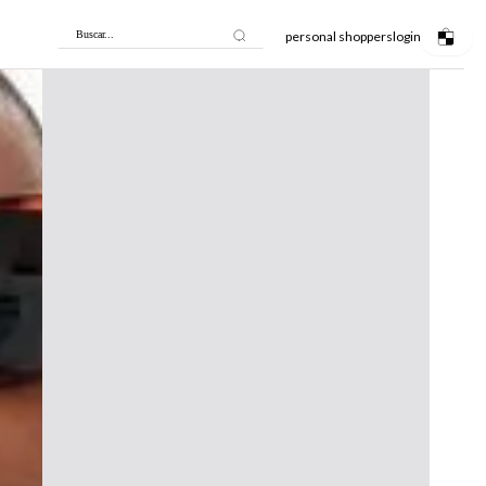
personal shoppers
login
Buscar...