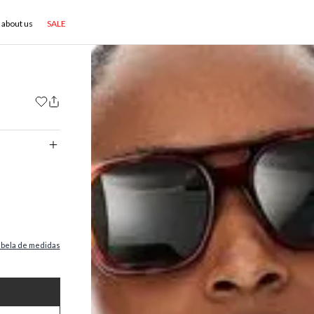
about us
SALE
abela de medidas