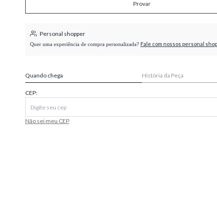
Provar
higienópolis
Personal shopper
Fale com nossos personal sho
Quer uma experiência de compra personalizada?
Quando chega
História da Peça
CEP:
Não sei meu CEP