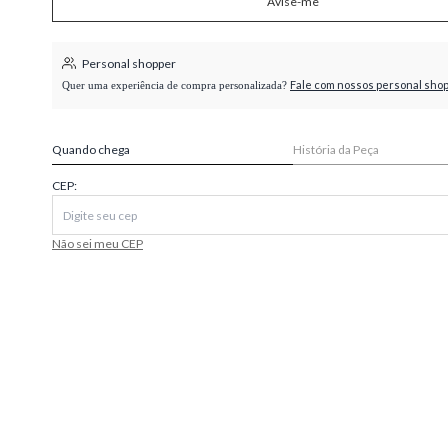
Avise-me
higienópolis
Personal shopper
Fale com nossos personal sho
Quer uma experiência de compra personalizada?
Quando chega
História da Peça
CEP:
Não sei meu CEP