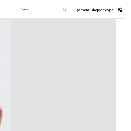
personal shoppers
login
Buscar...