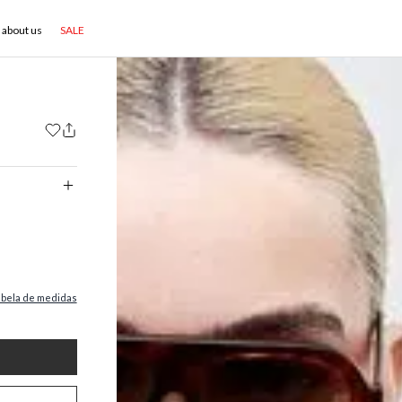
about us
SALE
abela de medidas