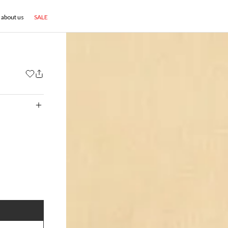
about us
SALE