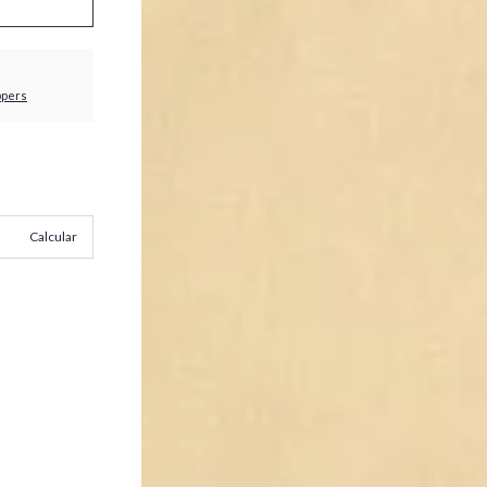
ppers
Calcular