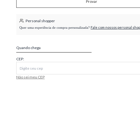
Provar
higienópolis
Personal shopper
Fale com nossos personal sho
Quer uma experiência de compra personalizada?
Quando chega
CEP:
Não sei meu CEP