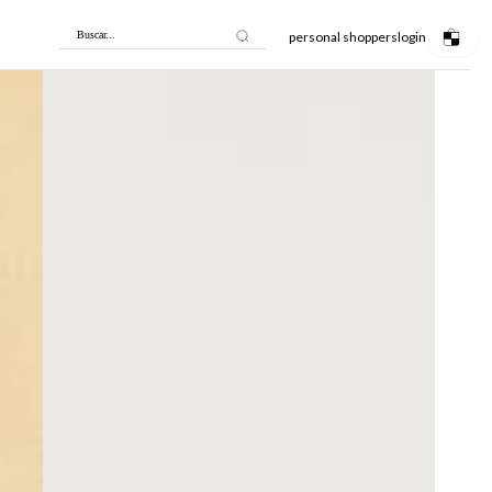
personal shoppers
login
Buscar...