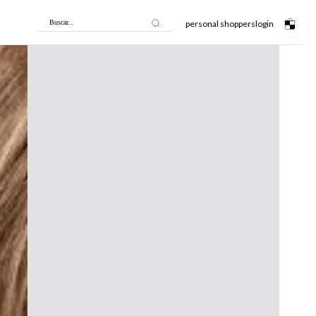
personal shoppers
login
Buscar...