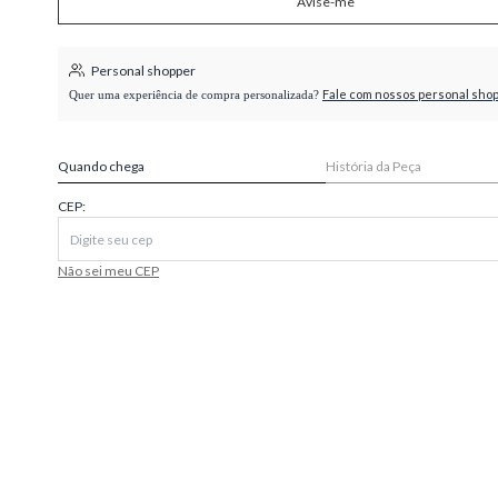
Avise-me
higienópolis
Personal shopper
Fale com nossos personal sho
Quer uma experiência de compra personalizada?
Quando chega
História da Peça
CEP:
Não sei meu CEP