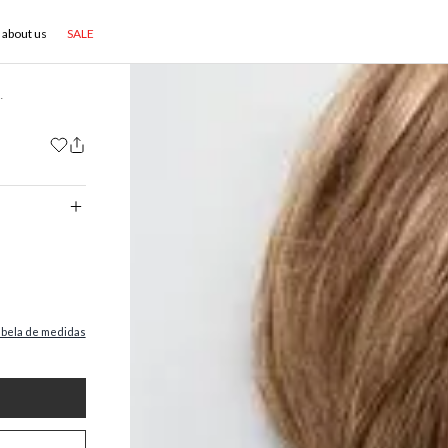
about us
SALE
ba raquel
abela de medidas