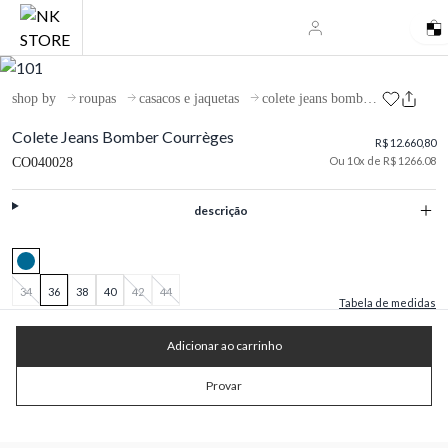
shop by
roupas
casacos e jaquetas
colete jeans bomber courrèges
Colete Jeans Bomber Courrèges
R$ 12.660,80
Ou 10x de R$ 1266.08
CO040028
descrição
34
36
38
40
42
44
Tabela de medidas
Adicionar ao carrinho
Provar