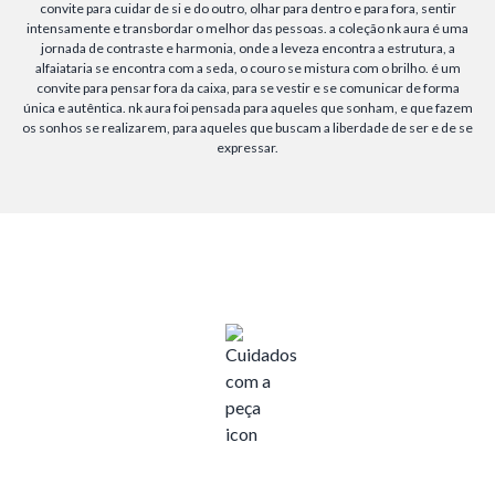
convite para cuidar de si e do outro, olhar para dentro e para fora, sentir
intensamente e transbordar o melhor das pessoas. a coleção nk aura é uma
jornada de contraste e harmonia, onde a leveza encontra a estrutura, a
alfaiataria se encontra com a seda, o couro se mistura com o brilho. é um
convite para pensar fora da caixa, para se vestir e se comunicar de forma
única e autêntica. nk aura foi pensada para aqueles que sonham, e que fazem
os sonhos se realizarem, para aqueles que buscam a liberdade de ser e de se
expressar.