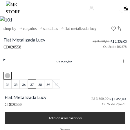
shop by
calçados
sandalias
flat metalizada lucy
Flat Metalizada Lucy
R$ 3.390,00
•
R$ 1.356,00
Ou 2x de R$ 678
CD020558
descrição
34
35
36
37
38
39
40
Flat Metalizada Lucy
R$ 3.390,00
•
R$ 1.356,00
Ou 2x de R$ 678
CD020558
Adicionar ao carrinho
Provar