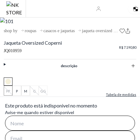
shop by
roupas
casacos e jaquetas
jaqueta oversized coperni
Jaqueta Oversized Coperni
R$ 7.190,80
JQ010959
descrição
PP
P
M
G
GG
Tabela de medidas
Este produto está indisponivel no momento
Avise-me quando estiver disponivel