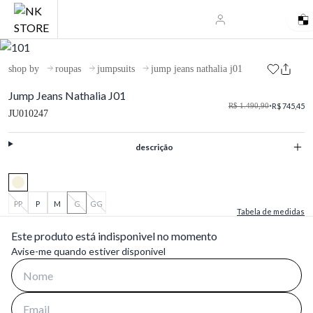
shop by
roupas
jumpsuits
jump jeans nathalia j01
Jump Jeans Nathalia J01
R$ 1.490,90
•
R$ 745,45
JU010247
descrição
PP
P
M
G
GG
Tabela de medidas
Este produto está indisponivel no momento
Avise-me quando estiver disponivel