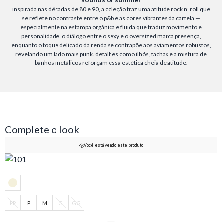
inspirada nas décadas de 80 e 90, a coleção traz uma atitude rock n’ roll que
se reflete no contraste entre o p&b e as cores vibrantes da cartela —
especialmente na estampa orgânica e fluida que traduz movimento e
personalidade. o diálogo entre o sexy e o oversized marca presença,
enquanto o toque delicado da renda se contrapõe aos aviamentos robustos,
revelando um lado mais punk. detalhes como ilhós, tachas e a mistura de
banhos metálicos reforçam essa estética cheia de atitude.
Complete o look
Você está vendo este produto
PP
P
M
G
GG