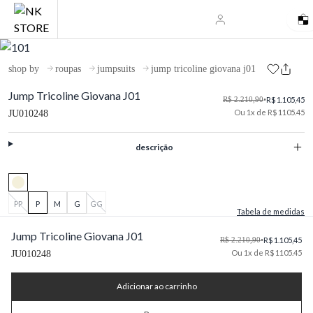
shop by
roupas
jumpsuits
jump tricoline giovana j01
Jump Tricoline Giovana J01
R$ 2.210,90
•
R$ 1.105,45
Ou 1x de R$ 1105.45
JU010248
descrição
PP
P
M
G
GG
Tabela de medidas
Jump Tricoline Giovana J01
R$ 2.210,90
•
R$ 1.105,45
Ou 1x de R$ 1105.45
JU010248
Adicionar ao carrinho