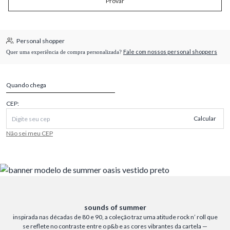
Provar
Personal shopper
Fale com nossos personal shoppers
Quer uma experiência de compra personalizada?
Quando chega
CEP:
Calcular
Não sei meu CEP
sounds of summer
inspirada nas décadas de 80 e 90, a coleção traz uma atitude rock n’ roll que
se reflete no contraste entre o p&b e as cores vibrantes da cartela —