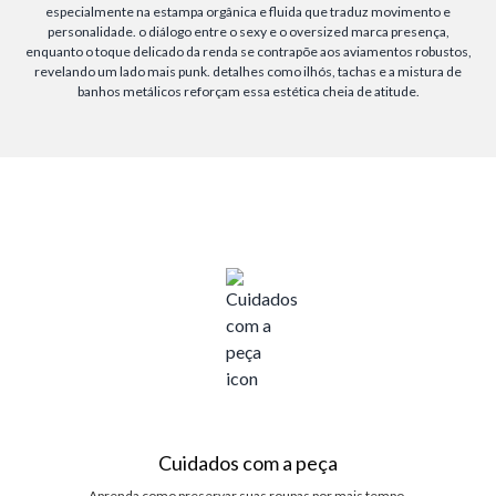
especialmente na estampa orgânica e fluida que traduz movimento e
personalidade. o diálogo entre o sexy e o oversized marca presença,
enquanto o toque delicado da renda se contrapõe aos aviamentos robustos,
revelando um lado mais punk. detalhes como ilhós, tachas e a mistura de
banhos metálicos reforçam essa estética cheia de atitude.
Cuidados com a peça
Aprenda como preservar suas roupas por mais tempo.