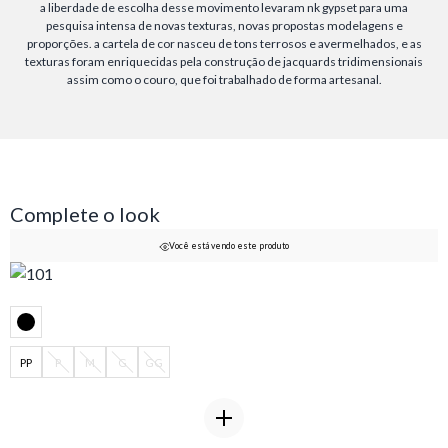
a liberdade de escolha desse movimento levaram nk gypset para uma
pesquisa intensa de novas texturas, novas propostas modelagens e
proporções. a cartela de cor nasceu de tons terrosos e avermelhados, e as
texturas foram enriquecidas pela construção de jacquards tridimensionais
assim como o couro, que foi trabalhado de forma artesanal.
Complete o look
Você está vendo este produto
PP
P
M
G
GG