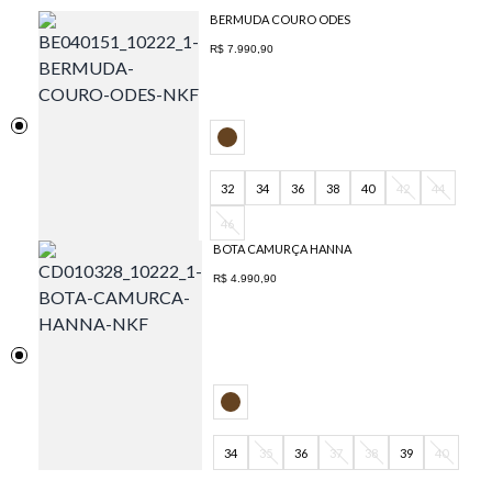
BERMUDA COURO ODES
R$ 7.990,90
32
34
36
38
40
42
44
46
BOTA CAMURÇA HANNA
R$ 4.990,90
34
35
36
37
38
39
40