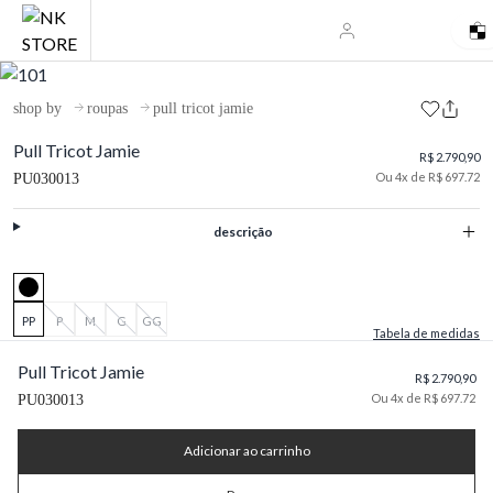
shop by
roupas
pull tricot jamie
Pull Tricot Jamie
R$ 2.790,90
Ou 4x de R$ 697.72
PU030013
descrição
PP
P
M
G
GG
Tabela de medidas
Pull Tricot Jamie
R$ 2.790,90
Ou 4x de R$ 697.72
PU030013
Adicionar ao carrinho