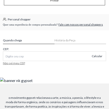
Provar
Personal shopper
Fale com nossos personal shoppers
Quer uma experiência de compra personalizada?
Quando chega
História da Peça
CEP:
Calcular
Não sei meu CEP
o movimento gypset relacionava a arte, a música, a poesia, o lifestyle e a
moda de forma orgânica, onde os cenários e paisagens influenciavam e nos
transportavam, de forma poética, às inspirações e à forma de viver. a leveza e