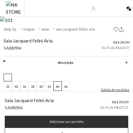
shop by
roupas
saias
saia jacquard felini aria
Saia Jacquard Felini Aria
R$ 4.390,90
Ou 7x de R$ 627.27
SA080994
descrição
32
34
36
38
40
42
44
46
Tabela de medidas
Saia Jacquard Felini Aria
R$ 4.390,90
Ou 7x de R$ 627.27
SA080994
Adicionar ao carrinho