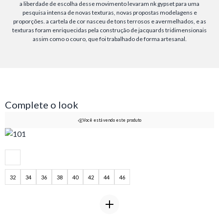
a liberdade de escolha desse movimento levaram nk gypset para uma
pesquisa intensa de novas texturas, novas propostas modelagens e
proporções. a cartela de cor nasceu de tons terrosos e avermelhados, e as
texturas foram enriquecidas pela construção de jacquards tridimensionais
assim como o couro, que foi trabalhado de forma artesanal.
Complete o look
Você está vendo este produto
32
34
36
38
40
42
44
46