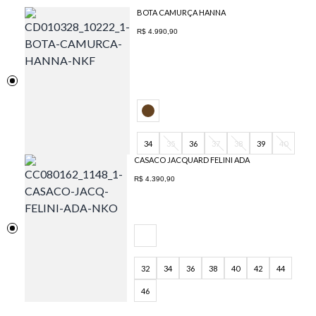
BOTA CAMURÇA HANNA
R$ 4.990,90
34
35
36
37
38
39
40
CASACO JACQUARD FELINI ADA
R$ 4.390,90
32
34
36
38
40
42
44
46