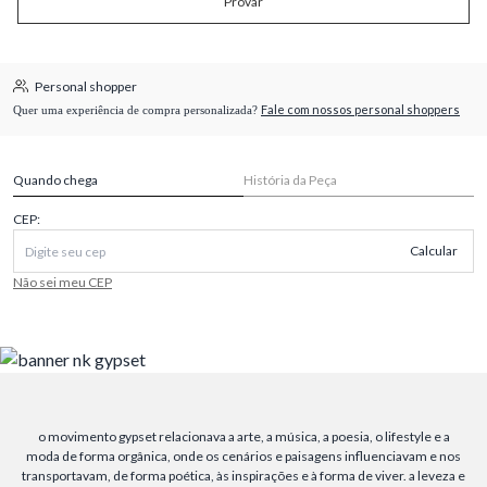
Provar
Personal shopper
Fale com nossos personal shoppers
Quer uma experiência de compra personalizada?
Quando chega
História da Peça
CEP:
Calcular
Não sei meu CEP
o movimento gypset relacionava a arte, a música, a poesia, o lifestyle e a
moda de forma orgânica, onde os cenários e paisagens influenciavam e nos
transportavam, de forma poética, às inspirações e à forma de viver. a leveza e