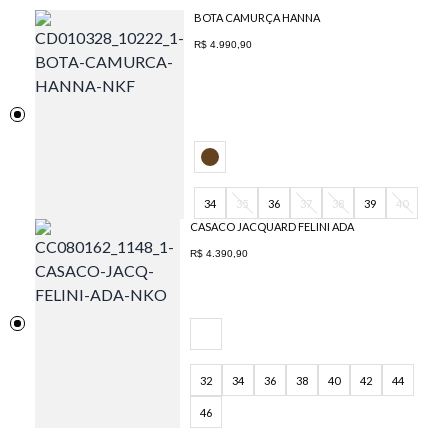
BOTA CAMURÇA HANNA
R$ 4.990,90
34
35
36
37
38
39
40
CASACO JACQUARD FELINI ADA
R$ 4.390,90
32
34
36
38
40
42
44
46