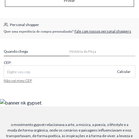
Provar
Personal shopper
Fale com nossos personal shoppers
Quer uma experiência de compra personalizada?
Quando chega
História da Peça
CEP:
Calcular
Não sei meu CEP
o movimento gypset relacionava a arte, a música, a poesia, o lifestyle e a
moda de forma orgânica, onde os cenários e paisagens influenciavam e nos
transportavam, de forma poética, às inspirações e à forma de viver. a leveza e