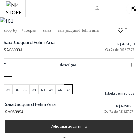
shop by
roupas
saias
saia jacquard felini aria
Saia Jacquard Felini Aria
R$ 4.390,90
Ou 7x de R$ 627.27
SA080994
descrição
32
34
36
38
40
42
44
46
Tabela de medidas
Saia Jacquard Felini Aria
R$ 4.390,90
Ou 7x de R$ 627.27
SA080994
Adicionar ao carrinho