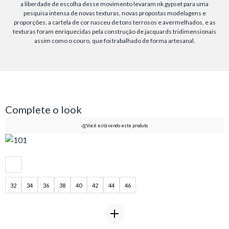
a liberdade de escolha desse movimento levaram nk gypset para uma
pesquisa intensa de novas texturas, novas propostas modelagens e
proporções. a cartela de cor nasceu de tons terrosos e avermelhados, e as
texturas foram enriquecidas pela construção de jacquards tridimensionais
assim como o couro, que foi trabalhado de forma artesanal.
Complete o look
Você está vendo este produto
32
34
36
38
40
42
44
46